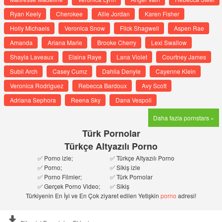
Ryan Keely
Cherokee
Allie Jordan
Karen Fisher
Holly Michaels
Veronica Snow
Flick Shagwell
Aspen Rae
Amanda
Ariana Marie
Brooke Cherry
Lexi Swallow
Shayla Laveaux
Elaina Raye
Lana Violet
Courtney James
Subil Arch
Casey Cumz
Dahlia Denyle
Cayenne Klein
Veronica Rodriguez
Rebecca Bardoux
Avy Scott
Adriana Sephora
Reena Sky
Dana Vespoli
Daha fazla pornstars »
Türk Pornolar
Türkçe Altyazılı Porno
✅ Porno izle;
✅ Türkçe Altyazılı Porno
✅ Porno;
✅ Sikiş izle
✅ Porno Filmler;
✅ Türk Pornolar
✅ Gerçek Porno Video;
✅ Sikiş
Türkiyenin En İyi ve En Çok ziyaret edilen Yetişkin
porno
adresi!