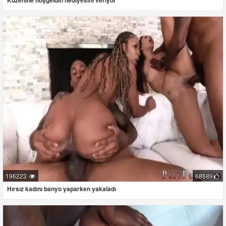
Kuzenine hoşgeldin hediyesini veriyor
196223
68689
Hırsız kadını banyo yaparken yakaladı