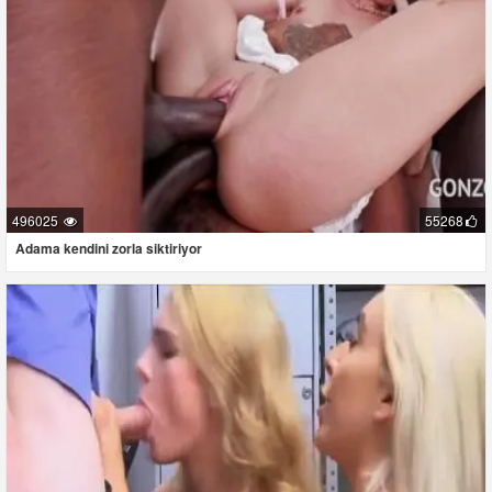
496025
55268
Adama kendini zorla siktiriyor