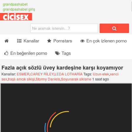
grandpashabet
grandpashabet giriş
Kanallar
Pornstars
En çok izlenen porno
En beğenilen porno
Tags
Fazla açık sözlü üvey kardeşine karşı koyamıyor
Kanallar:
ESMER
,
CAREY RİLEY
,
LEDA LOTHARİA
Tags:
Uzun etek
,
xenci
sex
,
traşlı amcık sikişi
,
Stormy Daniels
,
Soyunarak sikisme
1 saat ago