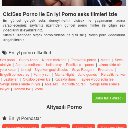
CiciSex Porno ile En iyi Porno seks filmleri izle
En güncel gerçek seks deneyimlerini cicisex ile yaşamanın tadına
varabileceğiniz sayfamız üzerinden güncel porno filmler ile çılgın sex
videolarını izleyebilirsiniz.
Sitemiz üzerinden birçok porno videosuna gizli sikiş izleyip porn videolarına
ulaşabilirsiniz.
En iyi porno etiketleri
Sex pona
|
Sunny keon
|
Nesrin cadzade
|
Trabzonlu porno
|
Marda
|
Sexs
aletiyle
|
Antonia mollarca
|
India sexy
|
Eriotik s x
|
ponro
|
takma sikte bir
yere kadar
|
tenisçi
|
Uyurken geçirdi seks
|
Gaye Reagan
|
Erenardis
|
Engelli pornosu aç
|
For my son
|
Mama Night
|
Julio gomes
|
Relastikmanken
|
Lezbiy en
|
Otostop çeken kiz
|
Kucakta dans
|
Taylee wood sofia lee
|
Sevgilisinin sikinde inliyor
|
Abla sex
|
Koltukta oturan
|
Sevgilisinin sikince
inliyor
|
Roneta fox
|
Zorla
Daha fazla etiket »
Altyazılı Porno
En iyi Pornostar
Maitresse Madeline
Veronica Lynn
Angel Vain
Rebecca Steel