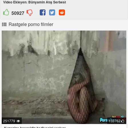
Video Ekleyen: Bünyamin Atış Serbest
1xbet
50927
promosyon
Rastgele porno filmler
251779
133762