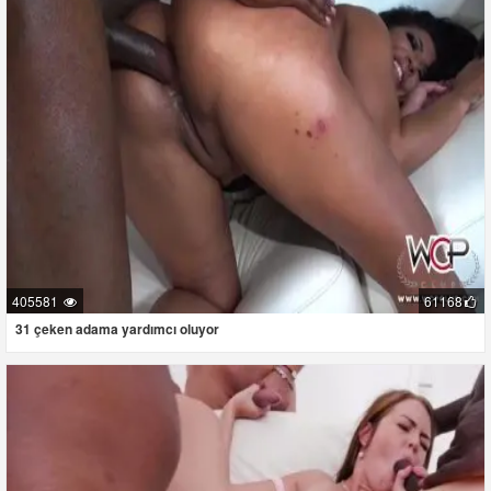
405581
61168
31 çeken adama yardımcı oluyor