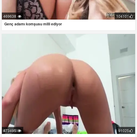
469638
104101
Genç adamı komşusu milli ediyor
473495
91025