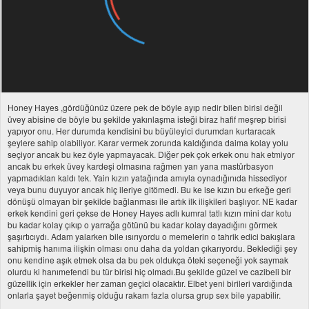
Honey Hayes ,gördüğünüz üzere pek de böyle ayıp nedir bilen birisi değil
üvey abisine de böyle bu şekilde yakınlaşma isteği biraz hafif meşrep birisi
yapıyor onu. Her durumda kendisini bu büyüleyici durumdan kurtaracak
şeylere sahip olabiliyor. Karar vermek zorunda kaldığında daima kolay yolu
seçiyor ancak bu kez öyle yapmayacak. Diğer pek çok erkek onu hak etmiyor
ancak bu erkek üvey kardeşi olmasına rağmen yan yana mastürbasyon
yapmadıkları kaldı tek. Yain kızın yatağında amıyla oynadığınıda hissediyor
veya bunu duyuyor ancak hiç ileriye gitömedi. Bu ke ise kızın bu erkeğe geri
dönüşü olmayan bir şekilde bağlanması ile artık ilk ilişkileri başlıyor. NE kadar
erkek kendini geri çekse de Honey Hayes adlı kumral tatlı kızın mini dar kotu
bu kadar kolay çıkıp o yarrağa götünü bu kadar kolay dayadığını görmek
şaşırtıcıydı. Adam yalarken bile ısırıyordu o memelerin o tahrik edici bakışlara
sahipmiş hanıma ilişkin olması onu daha da yoldan çıkarıyordu. Beklediği şey
onu kendine aşık etmek olsa da bu pek oldukça öteki seçeneği yok saymak
olurdu ki hanımefendi bu tür birisi hiç olmadı.Bu şekilde güzel ve cazibeli bir
güzellik için erkekler her zaman geçici olacaktır. Elbet yeni birileri vardığında
onlarla şayet beğenmiş olduğu rakam fazla olursa grup sex bile yapabilir.