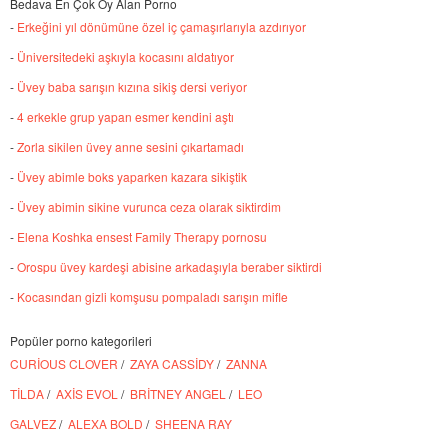
Bedava En Çok Oy Alan Porno
-
Erkeğini yıl dönümüne özel iç çamaşırlarıyla azdırıyor
-
Üniversitedeki aşkıyla kocasını aldatıyor
-
Üvey baba sarışın kızına sikiş dersi veriyor
-
4 erkekle grup yapan esmer kendini aştı
-
Zorla sikilen üvey anne sesini çıkartamadı
-
Üvey abimle boks yaparken kazara sikiştik
-
Üvey abimin sikine vurunca ceza olarak siktirdim
-
Elena Koshka ensest Family Therapy pornosu
-
Orospu üvey kardeşi abisine arkadaşıyla beraber siktirdi
-
Kocasından gizli komşusu pompaladı sarışın mifle
Popüler porno kategorileri
CURİOUS CLOVER
/
ZAYA CASSİDY
/
ZANNA
TİLDA
/
AXİS EVOL
/
BRİTNEY ANGEL
/
LEO
GALVEZ
/
ALEXA BOLD
/
SHEENA RAY